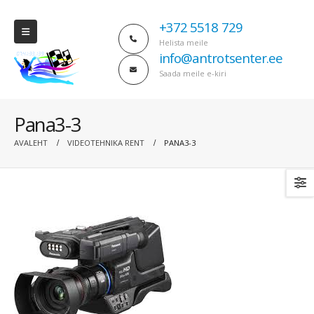
+372 5518 729
Helista meile
info@antrotsenter.ee
Saada meile e-kiri
Pana3-3
AVALEHT
VIDEOTEHNIKA RENT
PANA3-3