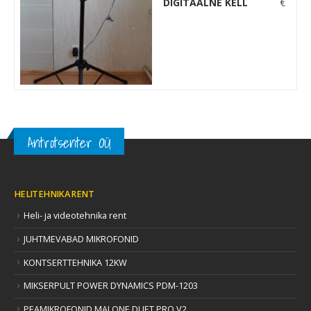
DIGITAALNE KELL
€
Antrotsenter OÜ
HELITEHNIKA RENT
Heli- ja videotehnika rent
JUHTMEVABAD MIKROFONID
KONTSERTTEHNIKA 12KW
MIKSERPULT POWER DYNAMICS PDM-1203
PEAMIKROFONID MALONE DUET PRO V2