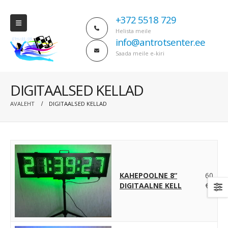
+372 5518 729
Helista meile
info@antrotsenter.ee
Saada meile e-kiri
DIGITAALSED KELLAD
AVALEHT
DIGITAALSED KELLAD
KAHEPOOLNE 8“
60
DIGITAALNE KELL
€