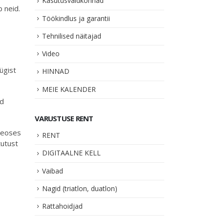
Kasutusvaldkonnad
 neid.
Töökindlus ja garantii
Tehnilised näitajad
Video
ügist
HINNAD
MEIE KALENDER
ud
VARUSTUSE RENT
 Seoses
RENT
tutust
DIGITAALNE KELL
Vaibad
Nagid (triatlon, duatlon)
Rattahoidjad