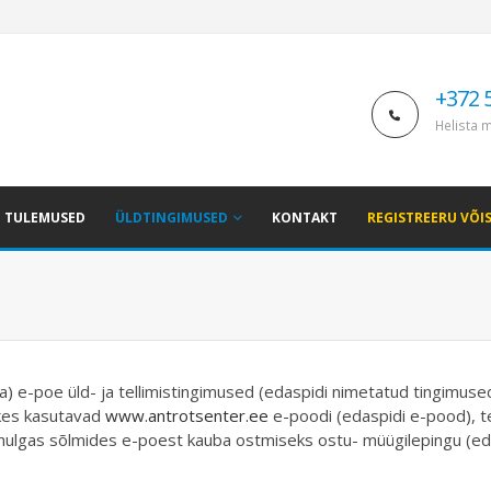
+372 
Helista m
TULEMUSED
ÜLDTINGIMUSED
KONTAKT
REGISTREERU VÕI
-poe üld- ja tellimistingimused (edaspidi nimetatud tingimuse
 kes kasutavad
www.antrotsenter.ee
e-poodi (edaspidi e-pood), te
lhulgas sõlmides e-poest kauba ostmiseks ostu- müügilepingu (ed