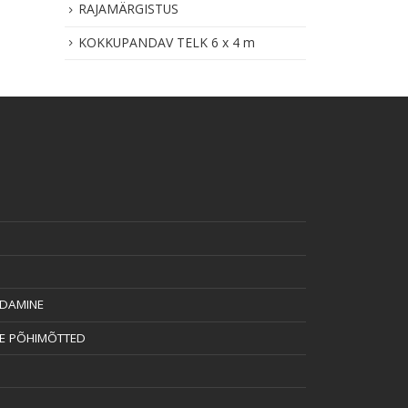
RAJAMÄRGISTUS
KOKKUPANDAV TELK 6 x 4 m
NDAMINE
SE PÕHIMÕTTED