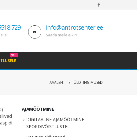
5518 729
info@antrotsenter.ee
eile
Saada meile e-kiri
NB!
STLUSELE
AVALEHT
ÜLDTINGIMUSED
AJAMÕÕTMINE
d)
llivad
DIGITAALNE AJAMÕÕTMINE
aspidi
SPORDIVÕISTLUSTEL