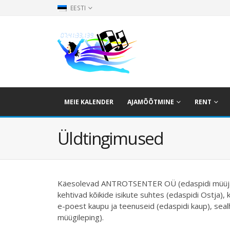
EESTI
MEIE KALENDER
AJAMÕÕTMINE
RENT
Üldtingimused
Käesolevad ANTROTSENTER OÜ (edaspidi müüja) e
kehtivad kõikide isikute suhtes (edaspidi Ostja),
e-poest kaupu ja teenuseid (edaspidi kaup), sea
müügileping).