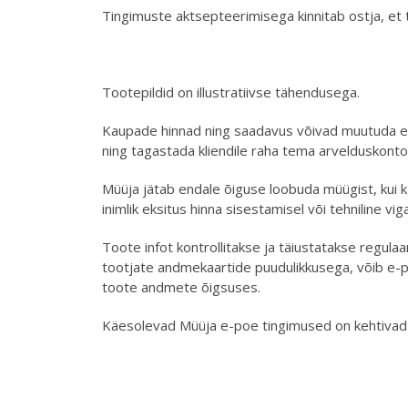
Tingimuste aktsepteerimisega kinnitab ostja, et 
Tootepildid on illustratiivse tähendusega.
Kaupade hinnad ning saadavus võivad muutuda et
ning tagastada kliendile raha tema arvelduskonto
Müüja jätab endale õiguse loobuda müügist, kui 
inimlik eksitus hinna sisestamisel või tehniline 
Toote infot kontrollitakse ja täiustatakse regula
tootjate andmekaartide puudulikkusega, võib e-p
toote andmete õigsuses.
Käesolevad Müüja e-poe tingimused on kehtivad 