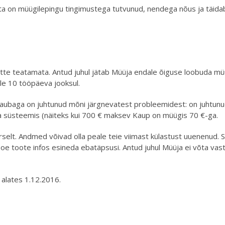
ta on müügilepingu tingimustega tutvunud, nendega nõus ja täidab
te teatamata. Antud juhul jätab Müüja endale õiguse loobuda mü
le 10 tööpäeva jooksul.
kaubaga on juhtunud mõni järgnevatest probleemidest: on juhtun
viga süsteemis (näiteks kui 700 € maksev Kaup on müügis 70 €-ga.
arselt. Andmed võivad olla peale teie viimast külastust uuenenud.
oe toote infos esineda ebatäpsusi. Antud juhul Müüja ei võta vas
alates 1.12.2016.