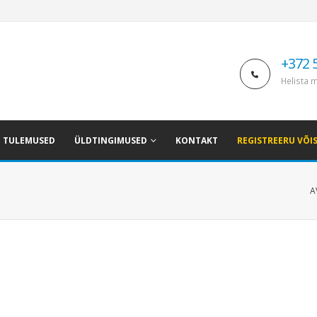
+372 
Helista m
TULEMUSED
ÜLDTINGIMUSED
KONTAKT
REGISTREERU VÕI
A