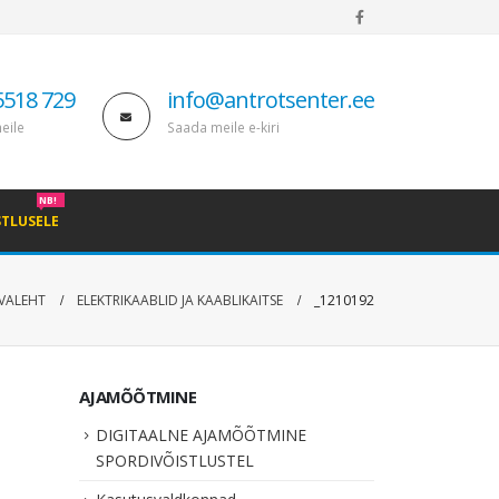
5518 729
info@antrotsenter.ee
eile
Saada meile e-kiri
NB!
STLUSELE
VALEHT
ELEKTRIKAABLID JA KAABLIKAITSE
_1210192
AJAMÕÕTMINE
DIGITAALNE AJAMÕÕTMINE
SPORDIVÕISTLUSTEL