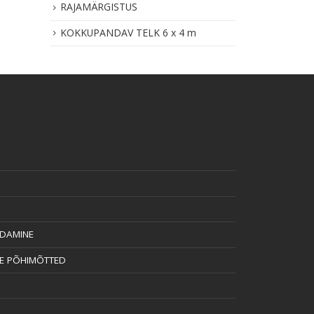
RAJAMÄRGISTUS
KOKKUPANDAV TELK 6 x 4 m
NDAMINE
SE PÕHIMÕTTED