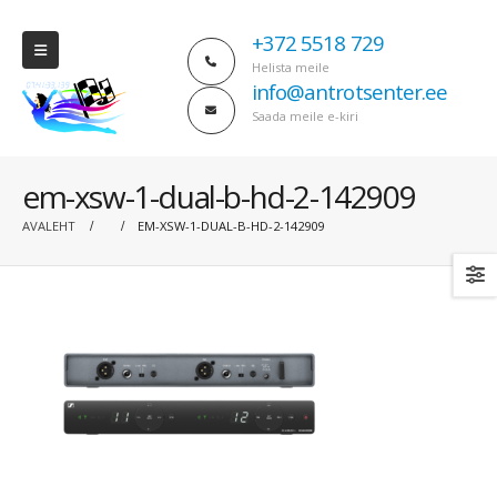
+372 5518 729
Helista meile
info@antrotsenter.ee
Saada meile e-kiri
em-xsw-1-dual-b-hd-2-142909
AVALEHT
EM-XSW-1-DUAL-B-HD-2-142909