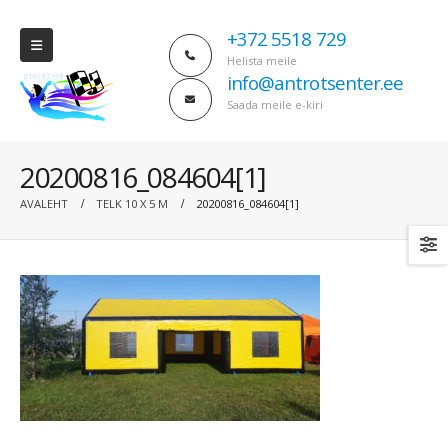
+372 5518 729
Helista meile
info@antrotsenter.ee
Saada meile e-kiri
20200816_084604[1]
AVALEHT
TELK 10 X 5 M
20200816_084604[1]