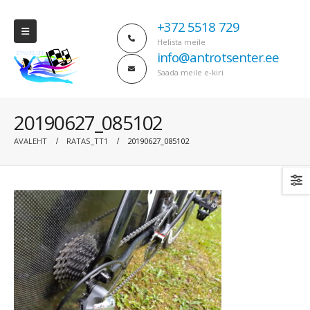
+372 5518 729
Helista meile
info@antrotsenter.ee
Saada meile e-kiri
20190627_085102
AVALEHT
RATAS_TT1
20190627_085102