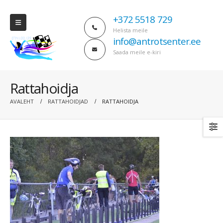
+372 5518 729
Helista meile
info@antrotsenter.ee
Saada meile e-kiri
Rattahoidja
AVALEHT
RATTAHOIDJAD
RATTAHOIDJA