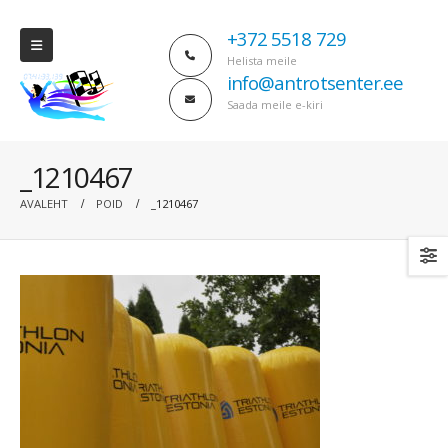
+372 5518 729
Helista meile
info@antrotsenter.ee
Saada meile e-kiri
_1210467
AVALEHT
POID
_1210467