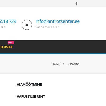
5518 729
info@antrotsenter.ee
eile
Saada meile e-kiri
NB!
STLUSELE
HOME
_1190104
AJAMÕÕTMINE
VARUSTUSE RENT