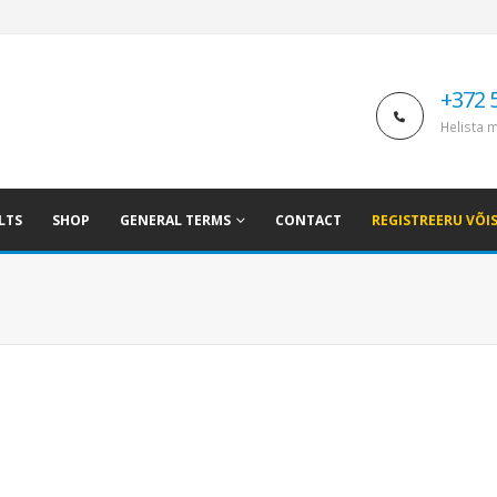
+372 
Helista m
LTS
SHOP
GENERAL TERMS
CONTACT
REGISTREERU VÕI