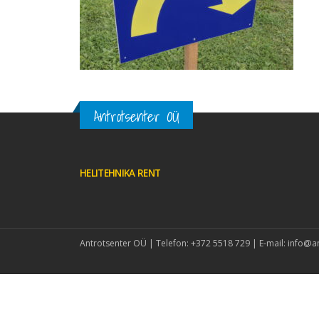
Antrotsenter OÜ
HELITEHNIKA RENT
Antrotsenter OÜ | Telefon: +372 5518 729 | E-mail: info@a