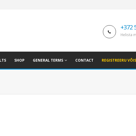
+372 
Helista m
LTS
SHOP
GENERAL TERMS
CONTACT
REGISTREERU VÕI