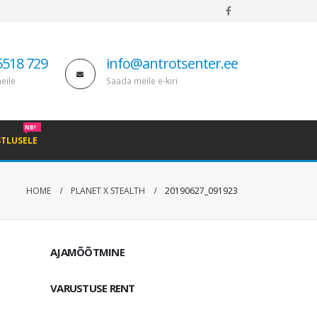
5518 729
info@antrotsenter.ee
eile
Saada meile e-kiri
NB!
STLUSELE
HOME
PLANET X STEALTH
20190627_091923
AJAMÕÕTMINE
VARUSTUSE RENT